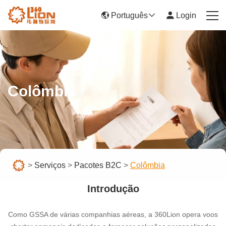
Português
Login
首页
Serviços
Colômbia
Notícia
Sócios
Centro de ajuda
>
Serviços
>
Pacotes B2C
>
Colômbia
Seja um vendedor
Introdução
Como GSSA de várias companhias aéreas, a 360Lion opera voos