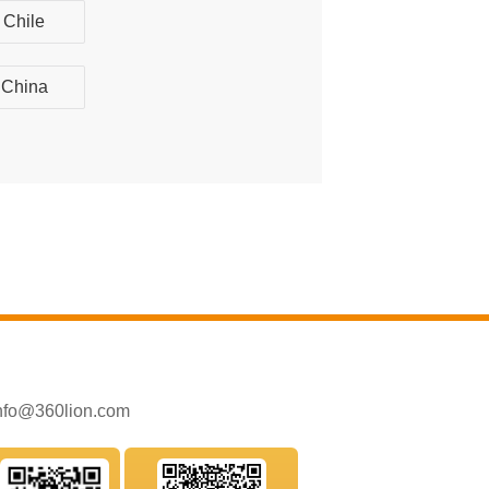
Chile
China
nfo@360lion.com