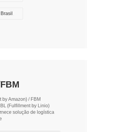
Brasil
/FBM
nt by Amazon) / FBM
BL (Fulfillment by Linio)
rnece solução de logística
e