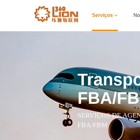
Serviços
No
Transpo
FBA/F
SERVIÇOS DE AGE
FBA/FBM