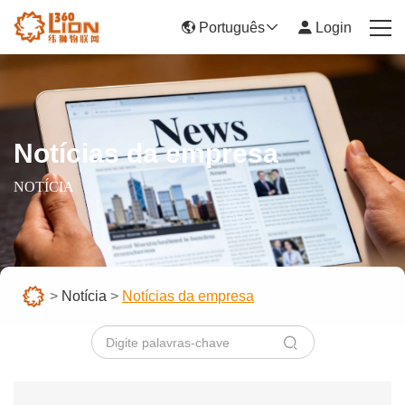
Português
Login
首页
Serviços
Notícias da empresa
Notícia
NOTÍCIA
Sócios
Centro de ajuda
>
Notícia
>
Notícias da empresa
Seja um vendedor