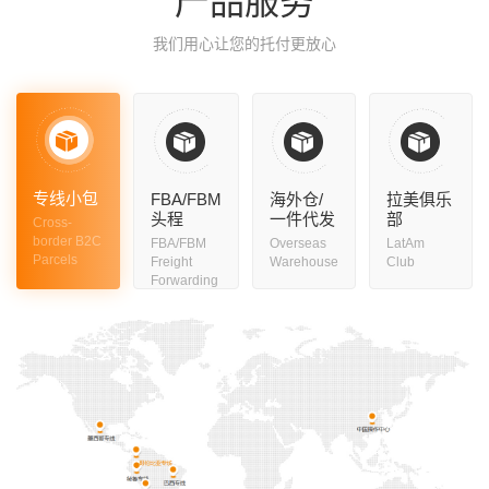
产品服务
我们用心让您的托付更放心
专线小包
FBA/FBM
海外仓/
拉美俱乐
头程
一件代发
部
Cross-
border B2C
FBA/FBM
Overseas
LatAm
Parcels
Freight
Warehouse
Club
Forwarding