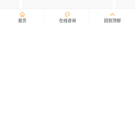
首页
在线咨询
回到顶部
拖动查看更多 >>
查看详情
新闻资讯
实时掌握纬狮物流最新资讯动态
公司新闻
行业新闻
公告
全新上线｜美狮集团官网2.0：更懂物流，更懂想