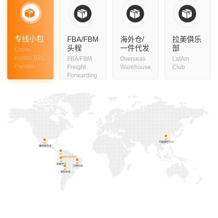
专线小包
FBA/FBM
海外仓/
拉美俱乐
头程
一件代发
部
Cross-
border B2C
FBA/FBM
Overseas
LatAm
Parcels
Freight
Warehouse
Club
Forwarding