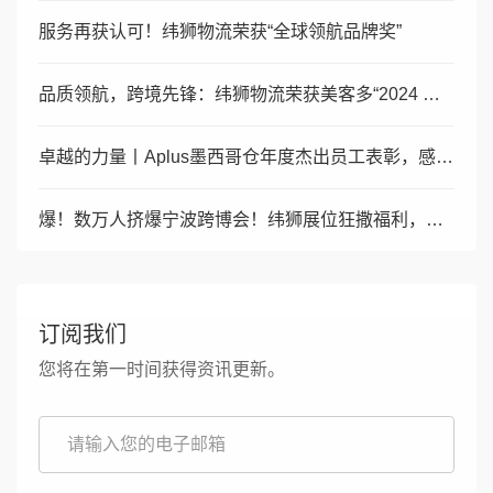
服务再获认可！纬狮物流荣获“全球领航品牌奖”
品质领航，跨境先锋：纬狮物流荣获美客多“2024 年度优秀商
卓越的力量丨Aplus墨西哥仓年度杰出员工表彰，感谢每一位伙
爆！数万人挤爆宁波跨博会！纬狮展位狂撒福利，互动 + 干货燃
订阅我们
您将在第一时间获得资讯更新。