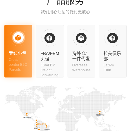
产品服务
我们用心让您的托付更放心
专线小包
FBA/FBM
海外仓/
拉美俱乐
头程
一件代发
部
Cross-
border B2C
FBA/FBM
Overseas
LatAm
Parcels
Freight
Warehouse
Club
Forwarding