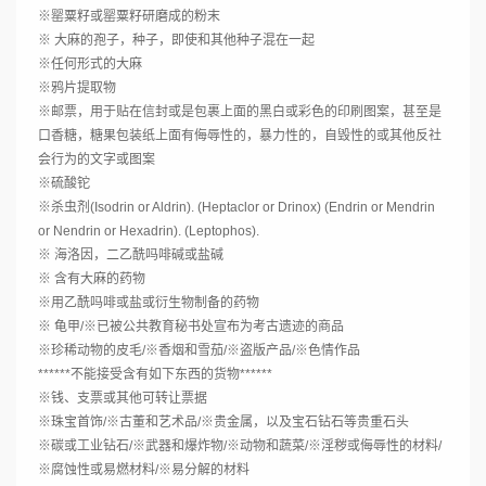
※罂粟籽或罂粟籽研磨成的粉末
※ 大麻的孢子，种子，即使和其他种子混在一起
※任何形式的大麻
※鸦片提取物
※邮票，用于贴在信封或是包裹上面的黑白或彩色的印刷图案，甚至是
口香糖，糖果包装纸上面有侮辱性的，暴力性的，自毁性的或其他反社
会行为的文字或图案
※硫酸铊
※杀虫剂(Isodrin or Aldrin). (Heptaclor or Drinox) (Endrin or Mendrin
or Nendrin or Hexadrin). (Leptophos).
※ 海洛因，二乙酰吗啡碱或盐碱
※ 含有大麻的药物
※用乙酰吗啡或盐或衍生物制备的药物
※ 龟甲/※已被公共教育秘书处宣布为考古遗迹的商品
※珍稀动物的皮毛/※香烟和雪茄/※盗版产品/※色情作品
******不能接受含有如下东西的货物******
※钱、支票或其他可转让票据
※珠宝首饰/※古董和艺术品/※贵金属，以及宝石钻石等贵重石头
※碳或工业钻石/※武器和爆炸物/※动物和蔬菜/※淫秽或侮辱性的材料/
※腐蚀性或易燃材料/※易分解的材料