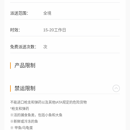
派送范围：
全境
时效：
15-20工作日
免费派送次数：
次
产品限制
禁运限制
不能进口枪支和弹药以及其他IATA规定的危险货物
*枪支和弹药
※活的捕食鱼类，包括小鱼和大鱼
※新鲜或冷冻的鱼
※ 甲鱼/乌龟蛋