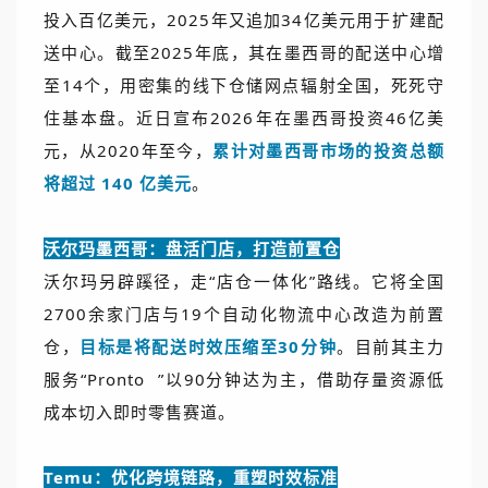
投入百亿美元，2025年又追加34亿美元用于扩建配
送中心。截至2025年底，其在墨西哥的配送中心增
至14个，用密集的线下仓储网点辐射全国，死死守
住基本盘。近日宣布2026年在墨西哥投资46亿美
元，从2020年至今，
累计对墨西哥市场的投资总额
将超过 140 亿美元
。
沃尔玛墨西哥：盘活门店，打造前置仓
沃尔玛另辟蹊径，走“店仓一体化”路线。它将全国
2700余家门店与19个自动化物流中心改造为前置
仓，
目标是将配送时效压缩至30分钟
。目前其主力
服务“
Pronto
”以90分钟达为主，借助存量资源低
成本切入即时零售赛道。
Temu：优化跨境链路，重塑时效标准