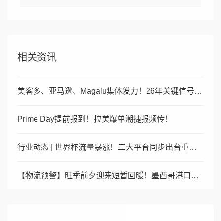
相关资讯
美客多、亚马逊、Magalu集体发力！26年关键信号：平台让
Prime Day提前报到！拉美爆单潮捷报频传！
行业动态 | 世界杯流量暴涨！三大平台同步出台重磅战略，南美
【物流预警】旺季前夕迎来短暂回暖！墨西哥港口效率回升，但海关