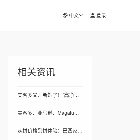
中文
登录
相关资讯
美客多又开新站了！“高净值”蓝海？人均购买力极高的“小而美”
美客多、亚马逊、Magalu集体发力！26年关键信号：平台让
从拼价格到拼体验：巴西家电迈入新消费时代