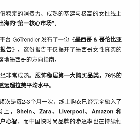
凭借稳定的消费力、成熟的基建与极高的女性线上
。
出海的“第一核心市场”
台 GoTrendier 发布了一份《
墨西哥 & 哥伦比亚
》。这份报告不仅揭开了墨西哥女性真实的
费报告
落地墨西哥的方向指南。
已经非常成熟。
服饰稳居第一大购买品类，76%的
。
透远超拉美平均水平
频次是每2-3个月一次，线上购衣已经完全融入了
局上，
Shein、Zara、Liverpool、Amazon 和
，而中国快时尚品牌的渗透率也在持续领
着用户心智