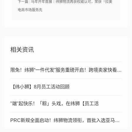
下一篇 : 马年开年首展｜纬狮物流再获权威认可，荣获「拉美
电商市场服务先
相关资讯
限免！纬狮“一件代发”服务重磅开启！跨境卖家快看过来！
【纬小狮】8月员工活动回顾
"端"起快乐！「粽」头戏，在纬狮【员工活
PRC新规全面启动！纬狮物流领衔，首批入选亚马逊巴西站官方指