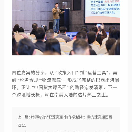
四位嘉宾的分享，从 “政策入口” 到 “运营工具”，再
到 “税务合规”“物流兜底”，形成了完整的巴西出海闭
环。正让 “中国货卖爆巴西” 的路径愈发清晰，下一
个跨境增长极，就在南美大陆的这片热土之上。
上一篇 : 纬狮物流斩获速卖通 “协作卓越奖”：助力速卖通巴西
双 11