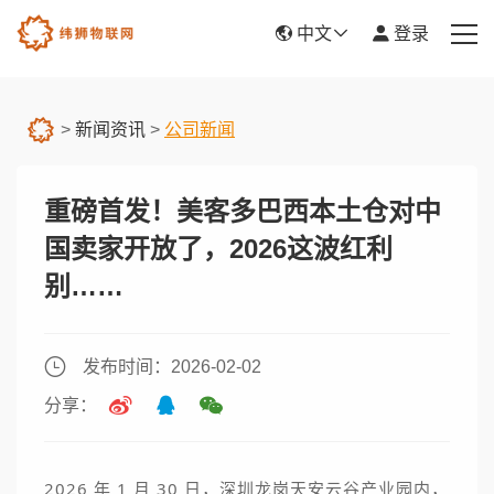
中文
登录
首页
>
新闻资讯
>
公司新闻
产品服务
重磅首发！美客多巴西本土仓对中
新闻资讯
国卖家开放了，2026这波红利
关于我们
别……
帮助中心
发布时间：2026-02-02
平台入驻
分享：
2026 年 1 月 30 日，深圳龙岗
天安云谷
产业园内，