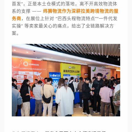
首发”，
正是
本土仓模式的落地，离不开高效物流体
系的支撑 ——
纬狮物流作为深耕拉美跨境物流的服
务商
，在展位上针对 “巴西头程物流特点”“一件代发
实操” 等卖家最关心的痛点，给出了全链路解决方
案。