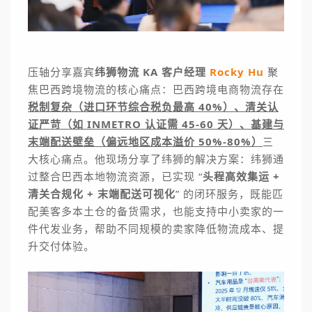
压轴分享嘉宾
纬狮物流 KA 客户经理
Rocky Hu
聚
焦巴西跨境物流的核心痛点：巴西跨境电商物流存在
税制复杂（进口环节综合税负最高 40%）、清关认
证严苛（如
INMETRO
认证需 45-60 天）、基建与
末端配送壁垒（偏远地区成本溢价 50%-80%）
三
大核心痛点。他现场分享了纬狮的解决方案：纬狮通
过整合巴西本地物流资源，已实现 “
头程高效集运 +
清关合规化 + 末端配送可视化
” 的闭环服务，既能匹
配美客多本土仓的备货需求，也能支持中小卖家的一
件代发业务，帮助不同规模的卖家降低物流成本、提
升交付体验。