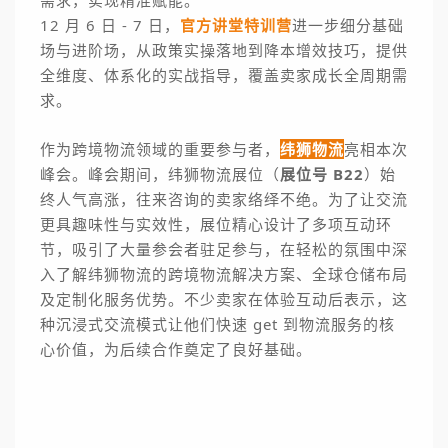
需求，实现精准赋能。
12 月 6 日 - 7 日，
官方讲堂特训营
进一步细分基础
场与进阶场，从政策实操落地到降本增效技巧，提供
全维度、体系化的实战指导，覆盖卖家成长全周期需
求。
作为跨境物流领域的重要参与者，
纬狮物流
亮相本次
峰会。峰会期间，纬狮物流展位（
展位号 B22
）始
终人气高涨，往来咨询的卖家络绎不绝。为了让交流
更具趣味性与实效性，展位精心设计了多项互动环
节，吸引了大量参会者驻足参与，在轻松的氛围中深
入了解纬狮物流的跨境物流解决方案、全球仓储布局
及定制化服务优势。不少卖家在体验互动后表示，这
种沉浸式交流模式让他们快速 get 到物流服务的核
心价值，为后续合作奠定了良好基础。